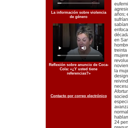
eufemi
agresi
años; 
sufría
sabíam
enfoca
década
en San
hombre
treint
mujere
revolu
noviem
la muje
design
reivin
necesa
Afortu
socied
especi
avanza
normal
hablan
24 per
pregun