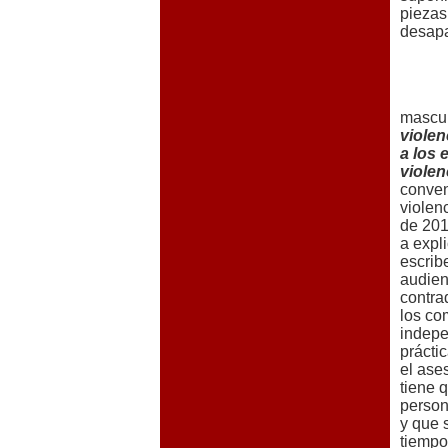
piezas
desapa
mascul
violen
a los 
violen
conven
violen
de 201
a expl
escrib
audien
contra
los co
indepen
prácti
el ase
tiene 
person
y que 
tiempo