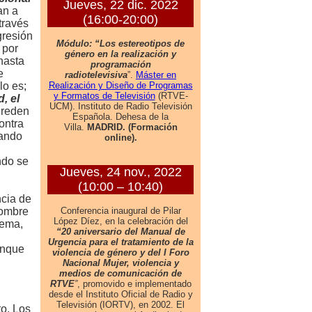
an a
través
gresión
 por
 hasta
e
lo es;
, el
greden
ontra
mando
ndo se
ncia de
hombre
lema,
unque
to. Los