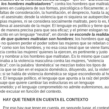
a los hombres maltratadores”
; contra los hombres que maltrat
jeres en cualquiera de sus formas, psicológica o físicamente; a 
 faltas de consideración, la humillación, el desprecio, hasta la a
 o el asesinato; desde la violencia que ni siquiera se autopercibe
opias mujeres, ni se considera socialmente maltrato, pero lo es,
lleva al asesinato de la mujer. El lenguaje es político y tiene qu
 de manera precisa para que sea eficaz; y el primer eslogan no 
scrito en un lenguaje “neutral”, en donde
se esconde la realidad
 de que quienes maltratan son hombres
; los hombres que a
 no quieren perder el poder sobre las mujeres que se rebelan c
 Y como son los hombres, y no esa cosa irreal que se viene lla
cia contra las mujeres’ quienes la ejercen, es pertinente y justo
r y nombrar a los hombres que maltratan. Es lo mismo que cua
naba a la violencia masculina contra las mujeres, “violencia
ica”; con la palabra ‘doméstica’ se mezclan todos los tipos de
cia que se dan en el espacio doméstico, diluyendo, así, la viole
; si se habla de violencia doméstica se sigue escondiendo al 
r. El lenguaje político, el lenguaje que apunta a la raíz del prob
guaje que quiere cambiar las estructuras es un lenguaje
metido; y el lenguaje comprometido no admite eufemismos, a
ede excusar en función del contexto.
HAY QUE TENER EN CUENTA EL CONTEXTO
Por eso hay que tener en cuenta, en segundo lugar, el contex