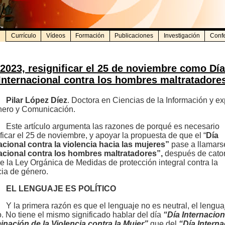
Currículo
Vídeos
Formación
Publicaciones
Investigación
Confe
2023, resignificar el 25 de noviembre como Día
Internacional contra los hombres maltratadore
Pilar López Díez
. Doctora en Ciencias de la Información y ex
ero y Comunicación.
Este artículo argumenta las razones de porqué es necesario
ificar el 25 de noviembre, y apoyar la propuesta de que el “
Día
acional contra la violencia hacia las mujeres”
pase a llamar
acional contra los hombres maltratadores”,
después de cato
e la Ley Orgánica de Medidas de protección integral contra la
cia de género.
EL LENGUAJE ES POLÍTICO
Y la primera razón es que el lenguaje no es neutral, el lengua
co. No tiene el mismo significado hablar del día
“Día Internacion
minación de la Violencia contra la Mujer”
que del
“Día Interna