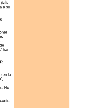
(falta
a a su
S
ional
os
s,
 de
87 han
AR
o en la
’,
es. No
 contra