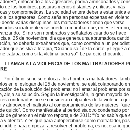
tadores”, enfocando a los agresores, podría arrinconarlos y cons
sto de los hombres, posturas menos distantes y críticas, y más
cas y comprometidas. La sociedad entera debería estar unida e
o a los agresores. Como señalan personas expertas en violenc
 desde varias disciplinas, los maltratadores tienen que verse
onados socialmente y se puede comprobar que, en este terreno,
vanzando. Si no son nombrados y señalados cuando se hace
ncia al 25 de noviembre, día que genera una abrumadora canti
ación, no debería extrañarnos que, como contaba a un periodist
ador que asistía a terapia, “Cuando salí de la cárcel y llegué a 
me trataba como si la víctima fuera yo”. Le pareció chocante.
LLAMAR A LA VIOLENCIA DE LOS MALTRATADORES P
RE
Por último, si no se enfoca a los hombres maltratadores, tamb
olos en el eslogan del 25 de noviembre, se está colaborando en
ización de la solución del problema; no llamar al problema por s
, aleja su solución. Según la investigación, la gran mayoría de 
res condenados no se consideran culpables de la violencia qu
n y atribuyen el maltrato al comportamiento de las mujeres, “que
de quicio”. Como manifestaba al periodista otro condenado por
cia de género en el mismo reportaje de 2011: “Yo no sabía que 
a violenta”. Y es que para autopercibirse como maltratador, pa
cindible para empezar a resolver el problema, es necesario que