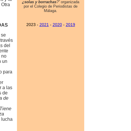
 Otra
DAS
 se
 través
s del
ente
e no
n un
o para
er
 a las
s de
a de
 Tiene
za
 lucha