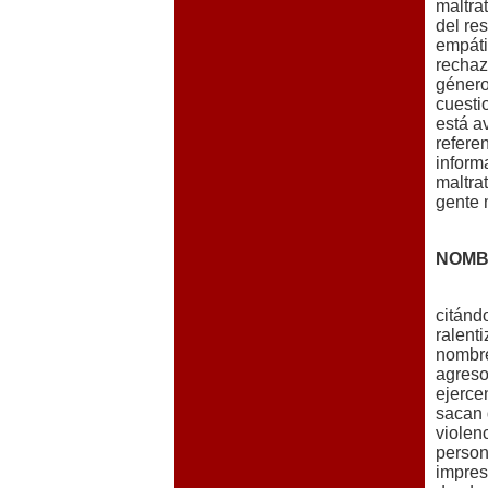
maltra
del re
empáti
rechaz
género
cuesti
está a
refere
inform
maltrat
gente 
NOMB
citánd
ralent
nombre
agreso
ejerce
sacan 
violen
person
impres