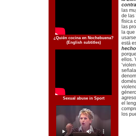
contr
las mu
de las
física
las pr
la que 
usarse
está e
hecho
porque
ellos.
‘violen
señala
denomi
domést
violen
género
agreso
el len
compro
los pu