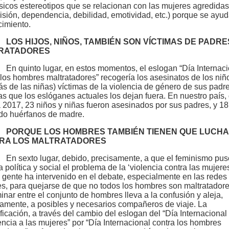
ásicos estereotipos que se relacionan con las mujeres agredidas 
isión, dependencia, debilidad, emotividad, etc.) porque se ayud
cimiento.
LOS HIJOS, NIÑOS, TAMBIÉN SON VÍCTIMAS DE PADRE
RATADORES
En quinto lugar, en estos momentos, el eslogan “Día Internac
 los hombres maltratadores” recogería los asesinatos de los niñ
s de las niñas) víctimas de la violencia de género de sus padre
as que los eslóganes actuales los dejan fuera. En nuestro país,
 2017, 23 niños y niñas fueron asesinados por sus padres, y 1
o huérfanos de madre.
PORQUE LOS HOMBRES TAMBIÉN TIENEN QUE LUCH
RA LOS MALTRATADORES
En sexto lugar, debido, precisamente, a que el feminismo pus
 política y social el problema de la ‘violencia contra las mujeres
gente ha intervenido en el debate, especialmente en las redes
es, para quejarse de que no todos los hombres son maltratador
minar entre el conjunto de hombres lleva a la confusión y aleja,
vamente, a posibles y necesarios compañeros de viaje. La
ificación, a través del cambio del eslogan del “Día Internacional
lencia a las mujeres” por “Día Internacional contra los hombres