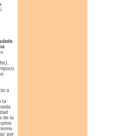
a
í.
culada
ha
es
 ONU,
tampoco
Se
cto a
 la
hasta
edad
s de la
rarlos
 mismo
as’ por