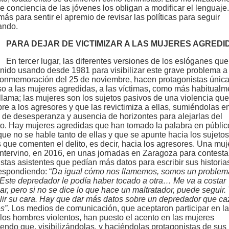
e conciencia de las jóvenes los obligan a modificar el lenguaje.
más para sentir el apremio de revisar las políticas para seguir
ando.
PARA DEJAR DE VICTIMIZAR A LAS MUJERES AGREDI
En tercer lugar, las diferentes versiones de los eslóganes que
nido usando desde 1981 para visibilizar este grave problema a
conmemoración del 25 de noviembre, hacen protagonistas única
so a las mujeres agredidas, a las víctimas, como más habitualm
 llama; las mujeres son los sujetos pasivos de una violencia qu
re a los agresores y que las revictimiza a ellas, sumiéndolas e
 de desesperanza y ausencia de horizontes para alejarlas del
to. Hay mujeres agredidas que han tomado la palabra en públic
 que no se hable tanto de ellas y que se apunte hacia los sujetos
s que comenten el delito, es decir, hacia los agresores. Una muj
intervino, en 2016, en unas jornadas en Zaragoza para contestar
istas asistentes que pedían más datos para escribir sus historia
respondiendo: “
Da igual cómo nos llamemos, somos un problem
 Este depredador le podía haber tocado a otra… Me va a costar
r, pero si no se dice lo que hace un maltratador, puede seguir.
lir su cara. Hay que dar más datos sobre un depredador que ca
s”
. Los medios de comunicación, que aceptaron participar en la
 los hombres violentos, han puesto el acento en las mujeres
endo que, visibilizándolas, y haciéndolas protagonistas de sus