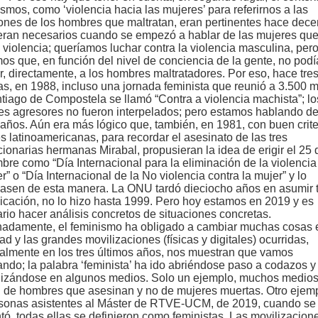
smos, como ‘violencia hacia las mujeres’ para referirnos a las
ones de los hombres que maltratan, eran pertinentes hace dec
eran necesarios cuando se empezó a hablar de las mujeres qu
n violencia; queríamos luchar contra la violencia masculina, per
os que, en función del nivel de conciencia de la gente, no pod
r, directamente, a los hombres maltratadores. Por eso, hace tre
s, en 1988, incluso una jornada feminista que reunió a 3.500 
tiago de Compostela se llamó “Contra a violencia machista”; lo
s agresores no fueron interpelados; pero estamos hablando d
a años. Aún era más lógico que, también, en 1981, con buen criter
s latinoamericanas, para recordar el asesinato de las tres
cionarias hermanas Mirabal, propusieran la idea de erigir el 25 
bre como “Día Internacional para la eliminación de la violencia
r” o “Día Internacional de la No violencia contra la mujer” y lo
asen de esta manera. La ONU tardó dieciocho años en asumir t
dicación, no lo hizo hasta 1999. Pero hoy estamos en 2019 y es
rio hacer análisis concretos de situaciones concretas.
nadamente, el feminismo ha obligado a cambiar muchas cosas 
ad y las grandes movilizaciones (físicas y digitales) ocurridas,
almente en los tres últimos años, nos muestran que vamos
ndo; la palabra ‘feminista’ ha ido abriéndose paso a codazos y
izándose en algunos medios. Solo un ejemplo, muchos medios
 de hombres que asesinan y no de mujeres muertas. Otro ejemp
sonas asistentes al Máster de RTVE-UCM, de 2019, cuando se 
tó, todas ellas se definieron como feministas. Las movilizacione