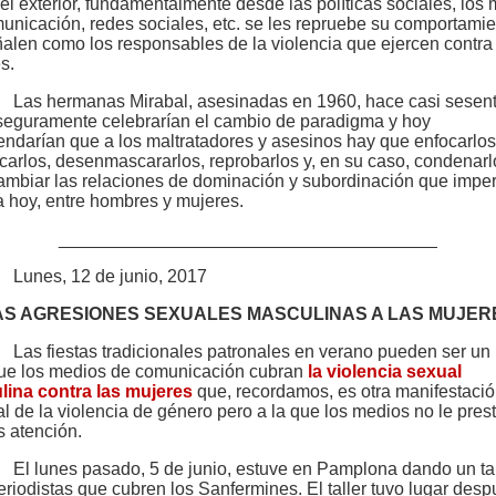
el exterior, fundamentalmente desde las políticas sociales, los
unicación, redes sociales, etc. se les repruebe su comportamie
ñalen como los responsables de la violencia que ejercen contra
s.
Las hermanas Mirabal, asesinadas en 1960, hace casi sesen
seguramente celebrarían el cambio de paradigma y hoy
ndarían que a los maltratadores y asesinos hay que enfocarlos
ficarlos, desenmascararlos, reprobarlos y, en su caso, condenarl
ambiar las relaciones de dominación y subordinación que impe
a hoy, entre hombres y mujeres.
______________________________________
Lunes, 12 de junio, 2017
AS AGRESIONES SEXUALES MASCULINAS A LAS MUJER
Las fiestas tradicionales patronales en verano pueden ser un
ue los medios de comunicación cubran
la violencia sexual
ina contra las mujeres
que, recordamos, es otra manifestaci
al de la violencia de género pero a la que los medios no le pres
 atención.
El lunes pasado, 5 de junio, estuve en Pamplona dando un tal
eriodistas que cubren los Sanfermines. El taller tuvo lugar des