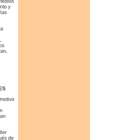
 medios
nto y
 las
ta
,
os
ran,
ES
 motivo
ón
tan
ler
pués de