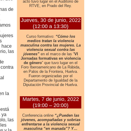
enas de
e
o
íamos
s
mujeres
s
e hace
io, las
de
 contra
al
en la
 está
 ya
lo, las
les
s y la