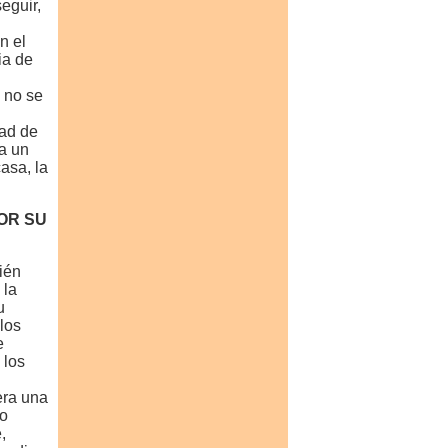
eguir,
n el
ia de
 no se
dad de
a un
casa, la
OR SU
ién
 la
u
los
e
 los
era una
so
,