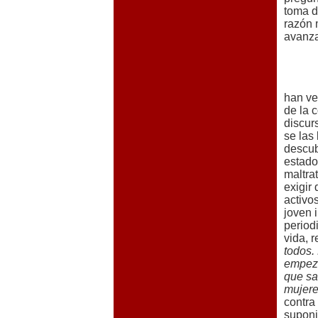
toma d
razón 
avanz
han ve
de la 
discur
se las
descub
estado
maltra
exigir
activo
joven 
period
vida, 
todos.
empeza
que sa
mujere
contra
suponi