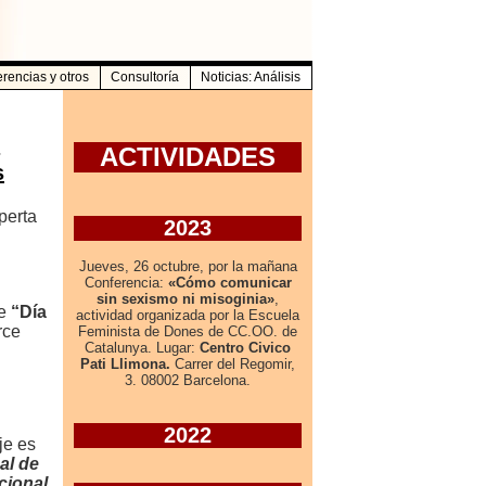
rencias y otros
Consultoría
Noticias: Análisis
s
perta
se
“Día
rce
je es
al de
cional