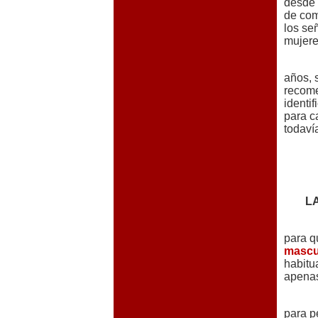
desde 
de com
los se
mujere
años, 
recome
identi
para c
todaví
L
para q
mascul
habitu
apenas
para p