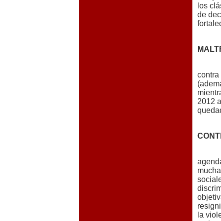
los cl
de dec
fortale
MALT
contra
(ademá
mientr
2012 a
quedad
CONT
agenda
mucha 
social
discri
objeti
resign
la vio