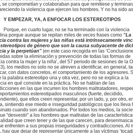
, se comprometían y colaboraban para que remitiese y terminar
reciendo la violencia que ejercen los hombres. Y no ha sido as
Y EMPEZAR, YA, A ENFOCAR LOS ESTEREOTIPOS
Porque, en cuarto lugar, no se ha terminado con la violencia
ina porque aunque se repitan miles de veces frases como
“La
cia contra las mujeres y las niñas está intrínsecamente vin
estereotipos de género que son la causa subyacente de dic
cia y la perpetúan”
(en este caso recogida en las ‘Conclusion
idas sobre la eliminación y prevención de todas las formas de
cia contra la mujer y la niña’, del 57 periodo de sesiones de la
3), los medios no solo no se atreven a identificar, en general, 
icar, con datos concretos, el comportamiento de los agresores. 
e la palabra estereotipo una y otra vez, pero no se explica a la
cia en qué consiste en la práctica. No se hablan de las
dicciones en las que incurren los hombres maltratadores, respe
mportamientos estereotipados masculinos (fuerte, decidido,
diente), que ellos creen representar, por un lado, y, por otro, en
ca, sintiendo ese miedo e inseguridad patológicos que los lleva 
sinato cuando son abandonados. Por todos los medios, la soci
que “desvestir” a los hombres que maltratan de las característica
alidad que creen tener y de las que carecen, para desenmasca
se enfrenten a sus propias inseguridades y contradicciones. Al
, hay que dejar de representar únicamente a las víctimas ‘tocad